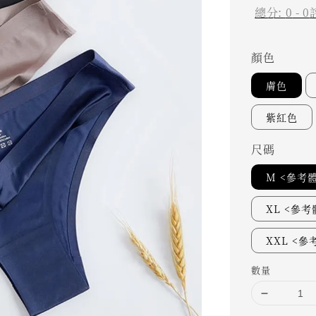
總分:
0
-
0
顏色
膚色
紫紅色
尺碼
M <參考
XL <參考
XXL <參
數量