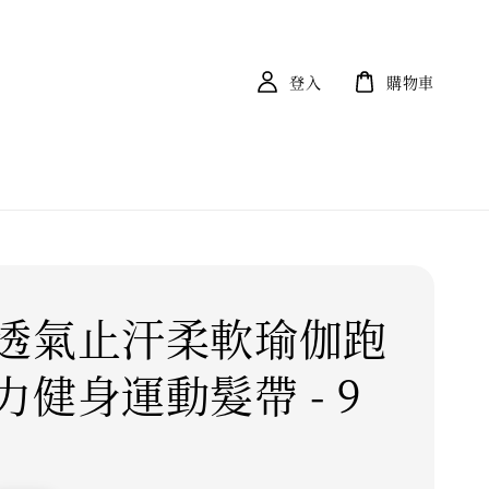
登入
購物車
透氣止汗柔軟瑜伽跑
力健身運動髮帶 - 9