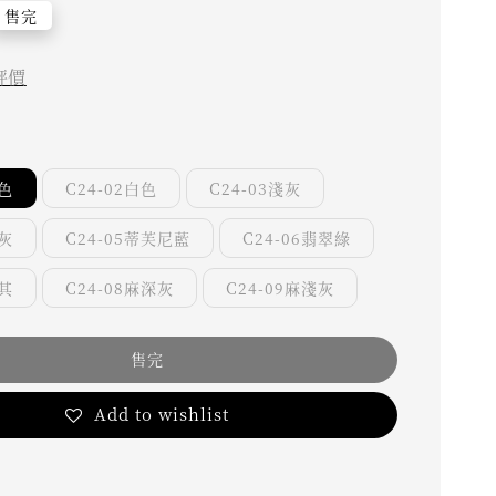
售完
評價
黑色
C24-02白色
C24-03淺灰
竹灰
C24-05蒂芙尼藍
C24-06翡翠綠
卡其
C24-08麻深灰
C24-09麻淺灰
售完
Add to wishlist