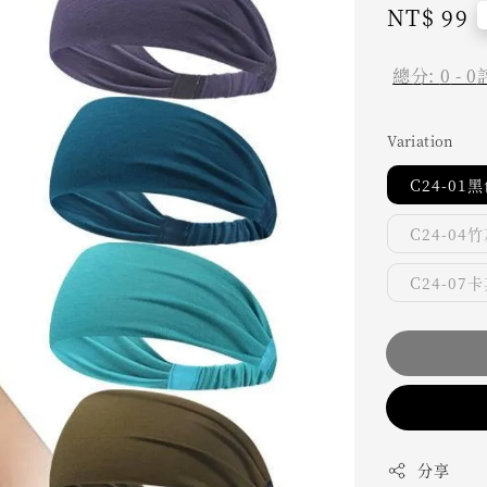
Regular
NT$ 99
price
總分:
0
-
0
Variation
C24-01
C24-04
C24-07
分享