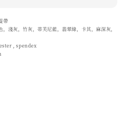
髮帶
色，淺灰，竹灰，蒂芙尼藍，翡翠綠，卡其，麻深灰，
ter , spendex
m