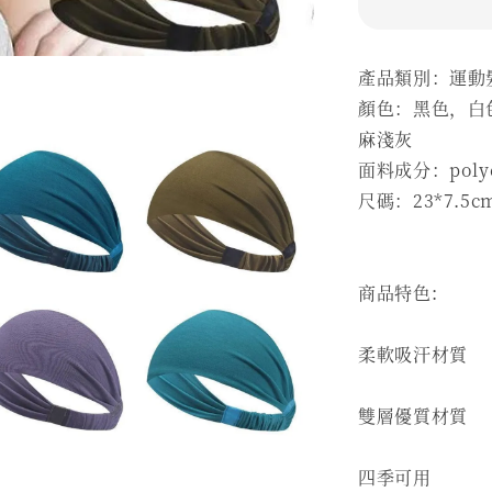
產品類別：運動
顏色：黑色，白
麻淺灰
面料成分：polyes
尺碼：23*7.5c
商品特色:
柔軟吸汗材質
雙層優質材質
四季可用