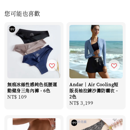
您可能也喜歡
無痕冰絲性感純色低腰運
Andar｜Air Cooling短
動健身三角內褲 - 6色
版長袖拉鍊沙灘防曬衣 -
Regular
NT$ 109
2色
Regular
NT$ 3,199
price
price