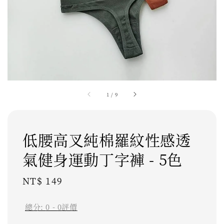
1
/
9
低腰高叉純棉羅紋性感透
氣健身運動丁字褲 - 5色
Regular
NT$ 149
price
總分:
0
-
0
評價